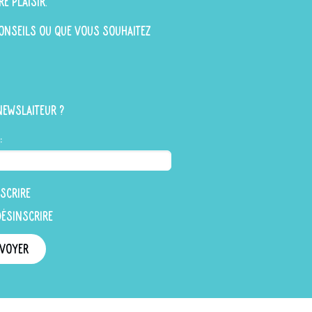
re plaisir.
 conseils ou que vous souhaitez
newslaiteur ?
:
scrire
désinscrire