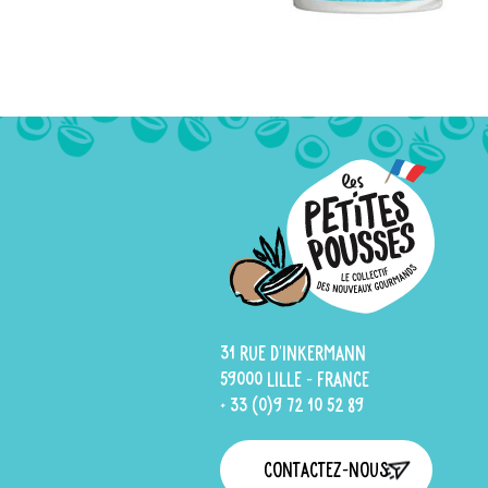
31 rue d'Inkermann
59000 Lille - France
+ 33 (0)9 72 10 52 89
Contactez-nous