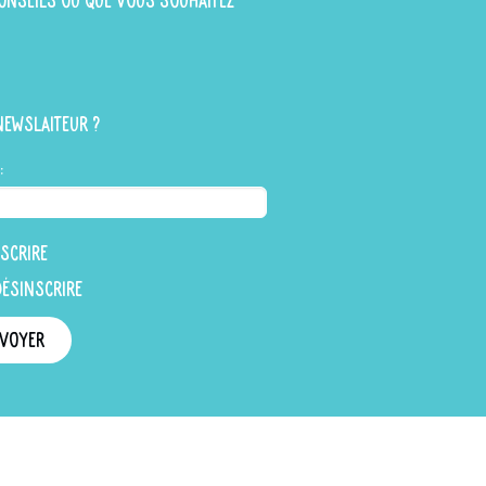
 conseils ou que vous souhaitez
newslaiteur ?
:
scrire
désinscrire