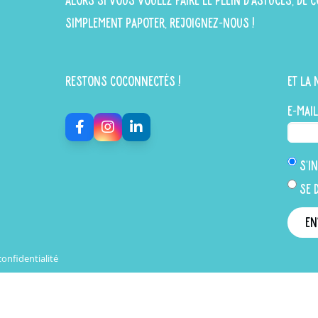
Alors si vous voulez faire le plein d'astuces, de
simplement papoter, rejoignez-nous !
Restons Coconnectés !
Et la 
E-mail
S'in
Se 
confidentialité