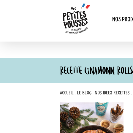
Passer
au
contenu
Nos prod
RECETTE CINAMONN ROLL
Accueil
.
Le blog
.
Nos idées recettes
.