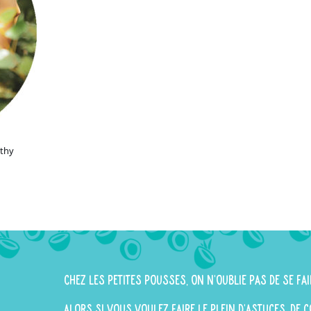
lthy
Chez Les Petites Pousses, on n'oublie pas de se fai
Alors si vous voulez faire le plein d'astuces, de