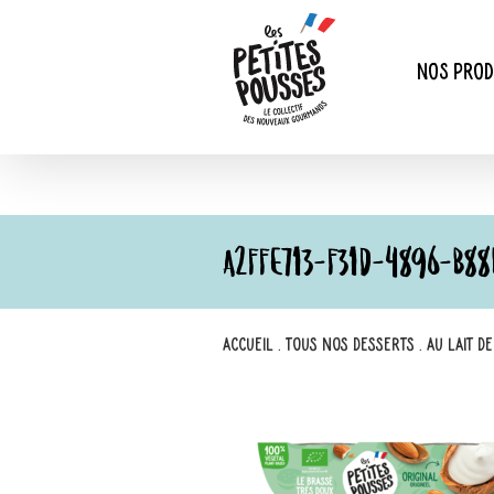
Passer
au
contenu
Nos prod
A2FFE713-F31D-4896-B88
Accueil
.
Tous nos desserts
.
Au lait d