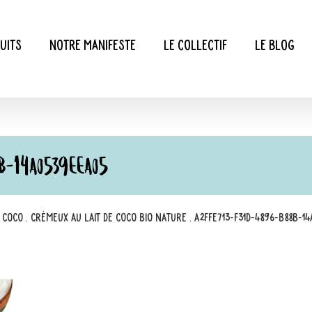
uits
Notre manifeste
Le collectif
Le blog
B-14A0539EEA05
e coco
.
Crémeux au lait de coco bio nature
.
A2FFE713-F31D-4896-B88B-1