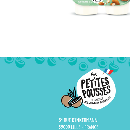
31 rue d'Inkermann
59000 Lille - France