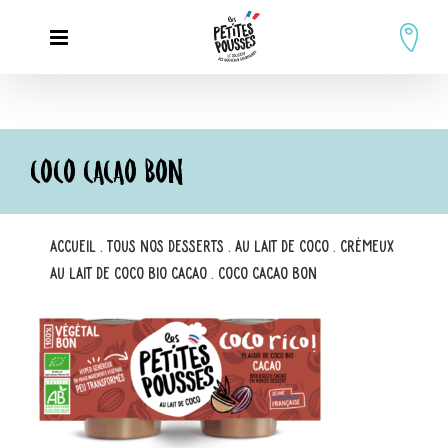
Passer
au
contenu
COCO CACAO BON
Accueil
.
Tous nos desserts
.
Au lait de coco
.
Crémeux
au lait de coco bio cacao
.
coco cacao bon