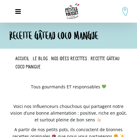
Passer
au
contenu
RECETTE GÂTEAU COCO MANGUE
Accueil
.
Le blog
.
Nos idées recettes
.
Recette Gâteau
Coco Mangue
Tous gourmands ET responsables
.
Voici nos influenceurs chouchous qui partagent notre
vision d’une bonne alimentation : positive, riche en goût,
et surtout pleine de bon sens
A partir de nos
petits pots
, ils concoctent de
bionnes
recettes
originales
que nous vous partageons