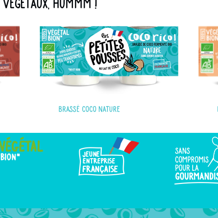
s végétaux, hummm !
Brassé coco nature