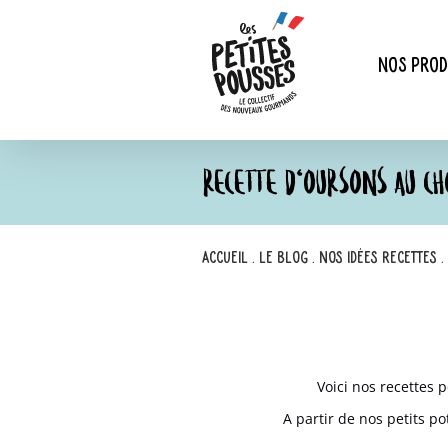
Passer
au
contenu
Nos prod
RECETTE D’OURSONS AU CH
Accueil
.
Le blog
.
Nos idées recettes
.
Voici nos recettes 
A partir de nos
petits po