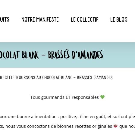
uits
Notre manifeste
Le collectif
Le blog
OCOLAT BLANC – BRASSÉS D’AMANDES
Recette d’Oursons au chocolat blanc – Brassés d’amandes
Tous gourmands ET responsables
.
pour une bonne alimentation : positive, riche en goût, et surtout p
ts
, nous vous concoctons de
bionnes recettes
originales
que nou