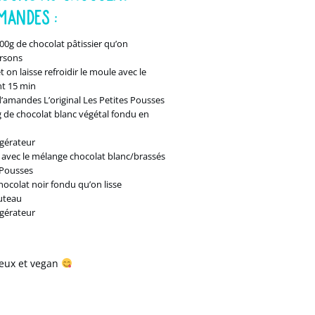
MANDES :
0g de chocolat pâtissier qu’on
rsons
 on laisse refroidir le moule avec le
nt 15 min
’amandes L’original Les Petites Pousses
 de chocolat blanc végétal fondu en
igérateur
 avec le mélange chocolat blanc/brassés
 Pousses
hocolat noir fondu qu’on lisse
outeau
igérateur
ieux et vegan