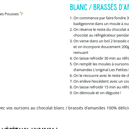
BLANC / BRASSÉS D’A
ites Pousses
On commence par faire fondre 30
badigeonne dans un moule à ou
On réserve le reste du chocolat et
chocolat au réfrigérateur penda
On verse dans un bol 2 brassés d
et on incorpore doucement 200g
remuant
On laisse refroidir 30 min au
réfr
On remplit les moules à oursons
d’amandes L’original Les Petites
On le recouvre avec le reste de c
On enlève l’excédent avec un c
On laisse refroidir 15 min au réfr
On démoule et on déguste !
vec vos oursons au chocolat blanc / brassés d’amandes 100% délic