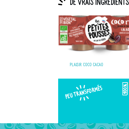
De vrais ingrédient
Plaisir coco cacao